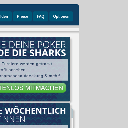
lden
Preise
FAQ
Optionen
E DEINE POKER
DE DIE SHARKS
e-Turniere werden getrackt
rofit ansehen
Absprachenaufdeckung & mehr!
TENLOS MITMACHEN
CE
WÖCHENTLICH
e
WINNEN