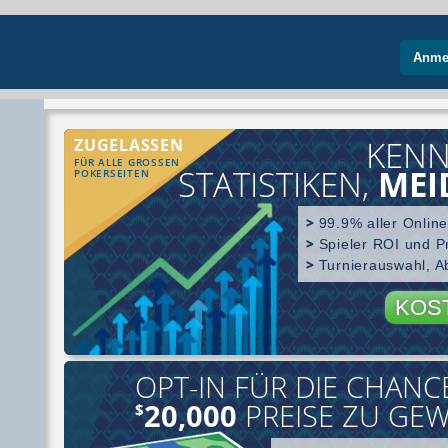
Anme
KENN
ZUGELASSEN
FÜR ALLE GROSSEN
STATISTIKEN,
MEI
POKERSEITEN
99.9% aller Onlin
Spieler ROI und P
Turnierauswahl, 
KOS
OPT-IN FÜR DIE CHAN
Spielersuch
20,000
PREISE ZU GE
$