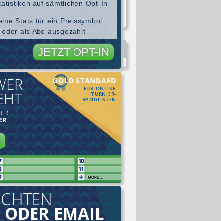
tatistiken auf sämtlichen Opt-In
ine Stats für ein Preissymbol
 oder als Abo ausgezahlt
JETZT OPT-IN
WER
GOLD STANDARD
FÜR ONLINE
EHT
TURNIER-
RANGLISTEN
ER:
ER
N
ICHTEN
 ODER EMAIL