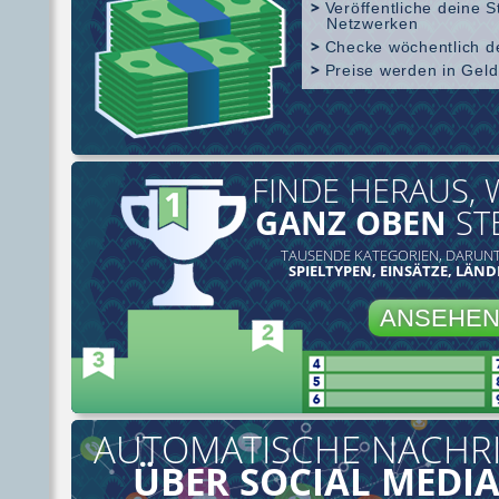
Veröffentliche deine S
Netzwerken
Checke wöchentlich de
Preise werden in Geld
SharkScope Abdeckung
FINDE HERAUS, 
GANZ OBEN
ST
TAUSENDE KATEGORIEN, DARUNT
SPIELTYPEN, EINSÄTZE, LÄND
ANSEHE
AUTOMATISCHE NACHR
ÜBER SOCIAL MEDIA