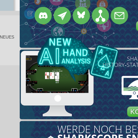
 NEUES
SHA
HISTORY‑STA
K
WERDE NOCH BE