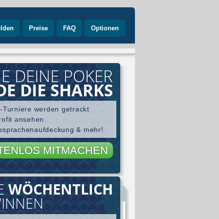
lden
Preise
FAQ
Optionen
E DEINE POKER
DE DIE SHARKS
e-Turniere werden getrackt
rofit ansehen
Absprachenaufdeckung & mehr!
TENLOS MITMACHEN
CE
WÖCHENTLICH
e
WINNEN