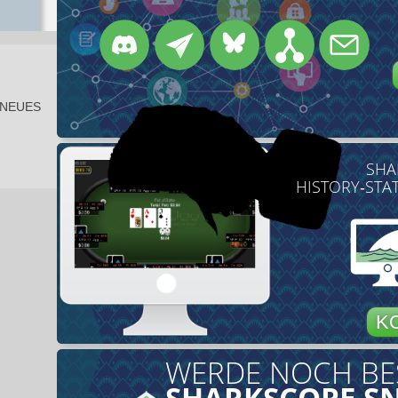
 NEUES
SHA
HISTORY‑STA
K
WERDE NOCH BE