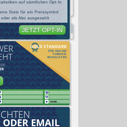
tatistiken auf sämtlichen Opt-In
ine Stats für ein Preissymbol
 oder als Abo ausgezahlt
JETZT OPT-IN
WER
GOLD STANDARD
FÜR ONLINE
EHT
TURNIER-
RANGLISTEN
ER:
ER
N
ICHTEN
 ODER EMAIL