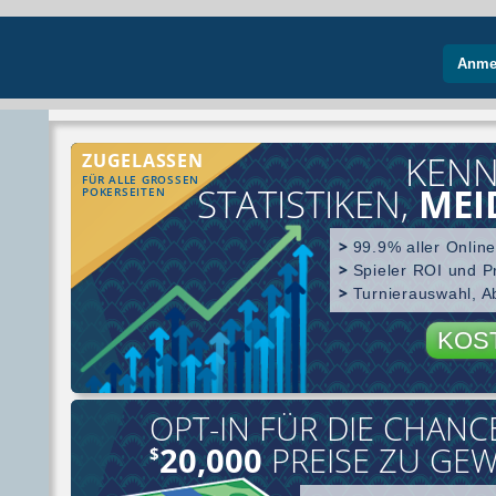
Anme
KENN
ZUGELASSEN
FÜR ALLE GROSSEN
STATISTIKEN,
MEI
POKERSEITEN
99.9% aller Onlin
Spieler ROI und P
Turnierauswahl, 
KOS
OPT-IN FÜR DIE CHAN
Spielersuch
20,000
PREISE ZU GE
$