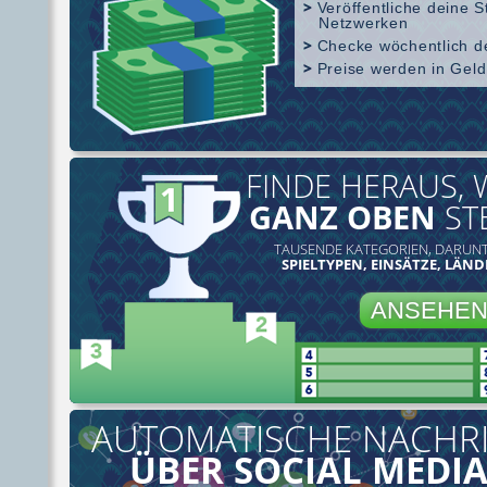
Veröffentliche deine S
Netzwerken
Checke wöchentlich de
Preise werden in Geld
SharkScope Abdeckung
FINDE HERAUS, 
GANZ OBEN
ST
TAUSENDE KATEGORIEN, DARUNT
SPIELTYPEN, EINSÄTZE, LÄND
ANSEHE
AUTOMATISCHE NACHR
ÜBER SOCIAL MEDIA